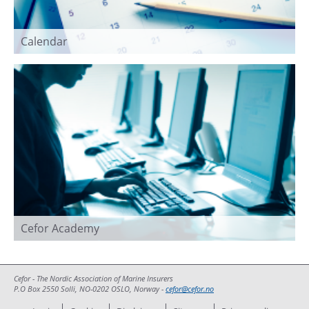
Calendar
Cefor Academy
Cefor - The Nordic Association of Marine Insurers
P.O Box 2550 Solli, NO-0202 OSLO, Norway -
cefor@cefor.no