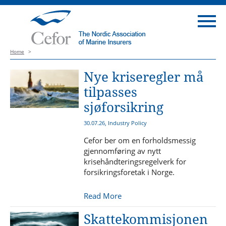
Home
>
Nye kriseregler må
tilpasses
sjøforsikring
30.07.26, Industry Policy
Cefor ber om en forholdsmessig
gjennomføring av nytt
krisehåndteringsregelverk for
forsikringsforetak i Norge.
Read More
Skattekommisjonen